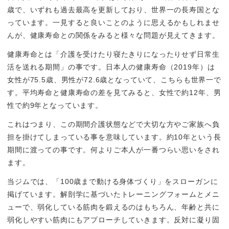
歳で、いずれも過去最高を更新しており、世界一の長寿国とな
っています。一見すると良いことのように思えるかもしれませ
んが、健康寿命との関係をみると様々な問題が見えてきます。
健康寿命とは「介護を受けたり寝たきりになったりせず日常生
活を送れる期間」の事です。日本人の健康寿命（2019年）は
女性が75.5歳、男性が72.6歳となっていて、こちらも世界一で
す。平均寿命と健康寿命の差を見てみると、女性で約12年、男
性で約9年となっています。
これはつまり、この期間介護状態などで大切な方やご家族へ負
担を掛けてしまっている事を意味しています。約10年という長
期間に渡っての事です。何よりご本人が一番つらい思いをされ
ます。
当ジムでは、「100歳まで動ける身体づくり」をスローガンに
掲げています。解剖学に基づいたトレーニングフォームとメニ
ューで、弱化している筋肉を鍛えるのはもちろん、年齢と共に
弱化しやすい筋肉にもアプローチしていきます。反対に凝り固