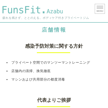
港区西麻布の
疲れを残さず、ととのえる。ボディケア付きプライベートジム
ホーム
店舗情報
料金・ご利用について
感染予防対策に関する方針
よくあるご質問
店舗情報
プライベート空間でのマンツーマントレーニング
店舗内の清掃、換気徹底
お問い合わせ
マシンおよび共用部分の都度消毒
代表よりご挨拶