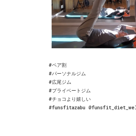
#ペア割
#パーソナルジム
#広尾ジム
#プライベートジム
#チョコより嬉しい
#funsfitazabu @funsfit_diet_w