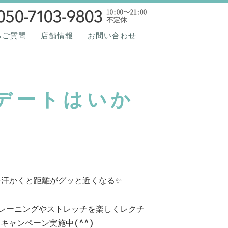
Funs Fit.Azabu（ファ
るご質問
店舗情報
お問い合わせ
デートはいか
を汗かくと距離がグッと近くなる✨
レーニングやストレッチを楽しくレクチ
円キャンペーン実施中(^^)