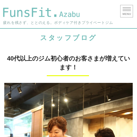
港区西麻布の
疲れを残さず、ととのえる。ボディケア付きプライベートジム
ホーム
スタッフブログ
料金・ご利用について
40代以上のジム初心者のお客さまが増えてい
よくあるご質問
ます！
店舗情報
お問い合わせ