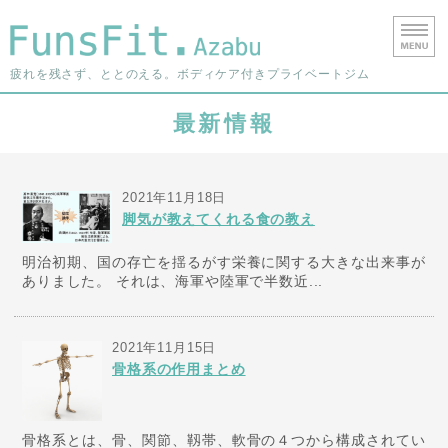
港区西麻布の
疲れを残さず、ととのえる。ボディケア付きプライベートジム
ホーム
最新情報
料金・ご利用について
2021年11月18日
よくあるご質問
脚気が教えてくれる食の教え
店舗情報
明治初期、国の存亡を揺るがす栄養に関する大きな出来事が
ありました。 それは、海軍や陸軍で半数近...
お問い合わせ
2021年11月15日
骨格系の作用まとめ
骨格系とは、骨、関節、靱帯、軟骨の４つから構成されてい